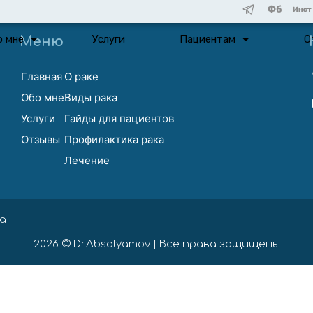
о мне
Услуги
Пациентам
О
Меню
Главная
О раке
Обо мне
Виды рака
Услуги
Гайды для пациентов
Отзывы
Профилактика рака
Лечение
а
2026 © Dr.Absalyamov | Все права защищены