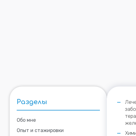
Разделы
Лече
забо
тера
Обо мне
желе
Опыт и стажировки
Хими