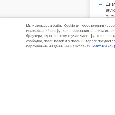
Диаг
вклю
слож
Подд
Мы используем файлы Cookie для обеспечения корре
кожи
исследований его функционирования, анализа испол
браузера, однако в этом случае часть функционала 
оних
свободно, своей волей и в своем интересе предоста
сопр
персональными данными, на условиях
Политики кон
Foll
запа