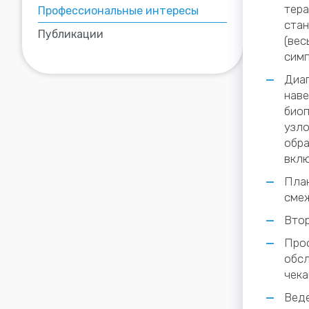
тера
Профессиональные интересы
стан
Публикации
(вес
симп
Диаг
наве
биоп
узло
обра
вклю
План
смеж
Втор
Проф
обсл
чека
Вед