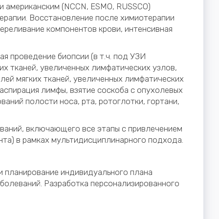
 и американским (NCCN, ESMO, RUSSCO)
ерапии. Восстановление после химиотерапии
переливание компонентов крови, интенсивная
я проведение биопсии (в т.ч. под УЗИ
их тканей, увеличенных лимфатических узлов,
лей мягких тканей, увеличенных лимфатических
. аспирация лимфы, взятие соскоба с опухолевых
аний полости носа, рта, ротоглотки, гортани,
ваний, включающего все этапы с привлечением
нта) в рамках мультидисциплинарного подхода.
 и планирование индивидуального плана
аболеваний. Разработка персонализированного