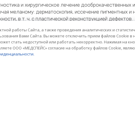
ностика и хирургическое лечение дооброкачественных 
чая меланому: дерматоскопия, иссечение пигментных и
ности, в т. ч. с пластической реконструкцией дефектов.
ерживающая терапия в онкологии. Коррекция нутритив
ктной работы Cайта, а также проведения аналитических и статисти
 головы, кистей и стоп для профилактики облысения, св
ьзования Вами Сайта. Вы можете отключить прием файлов Cookie в 
может стать недоступной или работать некорректно. Нажимая на кн
олизиса. Лечение/коррекция опухолевых серозитов: тор
вляете ООО «МЕДСПЕЙС» согласие на обработку файлов Cookie, явля
оводительная терапия любой сложности.
фиденциальности.
ow Up. Контрольные осмотры и обследования излеченных
дным стандартам.
Меню
Главная
О раке