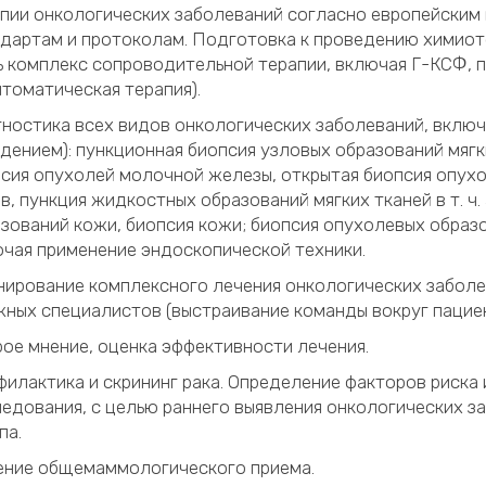
пии онкологических заболеваний согласно европейским
дартам и протоколам. Подготовка к проведению химиот
ь комплекс сопроводительной терапии, включая Г-КСФ, 
томатическая терапия).
ностика всех видов онкологических заболеваний, включа
дением): пункционная биопсия узловых образований мягк
сия опухолей молочной железы, открытая биопсия опухо
в, пункция жидкостных образований мягких тканей в т. ч
зований кожи, биопсия кожи; биопсия опухолевых образов
чая применение эндоскопической техники.
ирование комплексного лечения онкологических заболе
ных специалистов (выстраивание команды вокруг пацие
ое мнение, оценка эффективности лечения.
илактика и скрининг рака. Определение факторов риска
едования, с целью раннего выявления онкологических з
па.
ение общемаммологического приема.