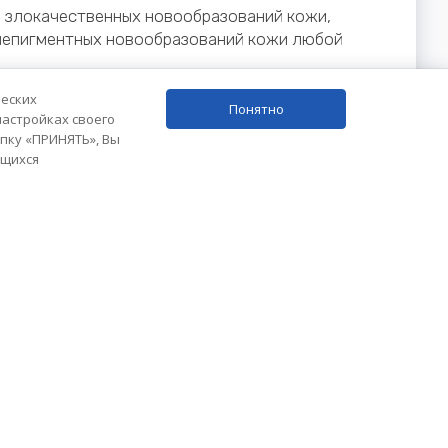
и злокачественных новообразований кожи,
 непигментных новообразований кожи любой
ной недостаточности. Применение гипотермии
ческих
Понятно
язанного с химиотерапией, полинейропатии,
настройках своего
опку «ПРИНЯТЬ», Вы
акоцентез, лапароцентез. Паллиативная и
ющихся
 пациентов с целью контроля рецидива по
Контакты
+7 916 735-87-23