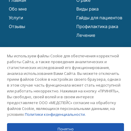
Главная
О раке
Обо мне
Виды рака
Услуги
Гайды для пациентов
Отзывы
Профилактика рака
Лечение
Контакты
Мы используем файлы Cookie для обеспечения корректной
работы Cайта, а также проведения аналитических и
статистических исследований его функционирования,
+7 916 735-87-23
анализа использования Вами Сайта. Вы можете отключить
прием файлов Cookie в настройках своего браузера, однако
dr.absalyamov@gmail.com
в этом случае часть функционала может стать недоступной
или работать некорректно. Нажимая на кнопку «ПРИНЯТЬ»,
Вы свободно, своей волей и в своем интересе
предоставляете ООО «МЕДСПЕЙС» согласие на обработку
файлов Cookie, являющихся персональными данными, на
условиях
Политики конфиденциальности.
Политика
Публичная
конфиденциальности
оферта
Понятно