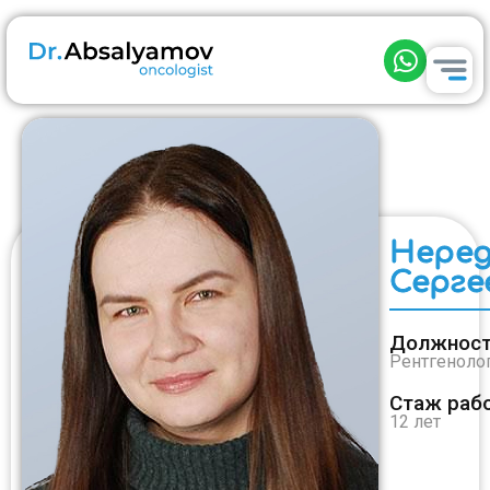
Неред
Серге
Должност
Рентгеноло
Стаж раб
12 лет